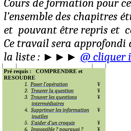
Cours de formation pour ce
l’ensemble des chapitres é
et
pouvant être repris et
c
Ce travail sera approfondi
la liste : ►►►
@ cliquer i
Pré requis :
COMPRENDRE et
RESOUDRE
1.
Poser l’opér
a
tion
¥
2.
Trouver la question
¥
3.
Trouver les ques
t
ions
¥
intermédiaires
4.
Supprimer
les information
¥
inutiles
5.
S’aider
d
’un croquis
¥
6.
Impossible ? pour
q
uoi ?
¥