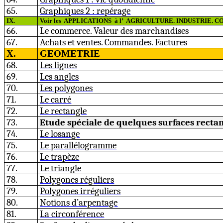
65.
Graphiques 2 : repérage
IX.
Voir les
APPLICATIONS
à l’
AGRICULTURE. INDUSTRIE. 
66.
Le commerce. Valeur des marchandises
67.
Achats et ventes. Commandes. Factures
X.
GEOMETRIE
68.
Les
l
ignes
69.
Les an
g
les
70.
Les p
o
lygones
71.
Le carré
72.
Le r
e
ctangle
73.
Etude spéciale de quelques surfaces recta
74.
Le losange
75.
Le parallélogramme
76.
Le trapèze
77.
Le triangle
78.
Polygones réguliers
79.
Polygones irréguliers
80.
Notions d’arpentage
81.
La circonf
é
rence