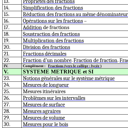
13.
Propriétés des fractions
14.
Simplification des fractions
15.
Réduction des fractions au même dénominateu
16.
Opérations sur les fr
a
ctions
–
17.
Addition
de fractions
18.
Soustraction
d
es fractions
19.
Multiplication des fractions
20.
Division
d
es fractions
21.
Fractions déci
m
ales
22.
Fraction d’un nombre
.
Fractio
n
d
e
f
r
action
.
Fra
IV.
Complément :
Fractions (vers le collège ;
lycée )
V.
SYSTEME METRIQUE et SI
23.
Notions générales sur le sy
s
tème métrique
24.
Mesure
s
de longueur
25.
Mesures itinéraires
26.
Problèmes sur les intervalles
27.
Mesures de su
r
face
28.
Mesures agraires
29.
Mesures de volu
m
e
30.
Mesures po
u
r le
b
ois