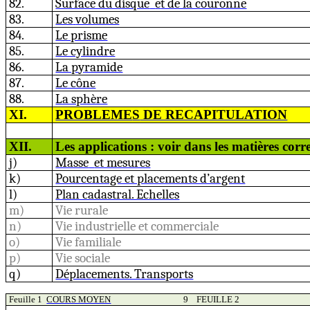
82.
Surface du disque
e
t de la couronne
83.
Les
volumes
84.
Le prisme
85.
Le cylindre
86.
La p
y
ramide
87.
Le cône
88.
La sphère
XI.
PROBLEME
S
DE RECAPITULATION
XII.
Les applications : voir dans les matières cor
j)
Masse
et mesures
k)
Pourcentage et placements d’argent
l)
Plan cadastral. Echelles
m)
Vie rurale
n)
Vie industrielle et commerciale
o)
Vie familiale
p)
Vie sociale
q)
Déplacements. Transports
Feuille 1
COURS MOYEN
9
FEUILLE 2