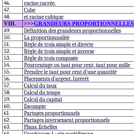
46.
racine carrée.
47.
Cube
48.
et racine cubique
VIII.
>>>
GRANDEURS PROPORTIONNELLES (
49.
Définition des grandeurs proportionnelles
50.
La proportionnalité
51.
Règle de trois sim
p
le
e
t dir
e
cte
52.
Règle de trois simple et inverse
53.
Règle de trois composée
54.
Pourcentage ou tant pour cent, tant pour mille
55.
Prendre le
tant
pour cent d’une quantité
56.
Placements d’argent. Intérêt
57.
Calcul du taux
58.
Calcul du temps
59.
Calcul du capital
60.
Escompte
61.
Partages proportionnels
62.
Partages inversem
e
nt proportionnels
63.
Plans. Echelles
64.
Graphiques
1
: vie quotidienne