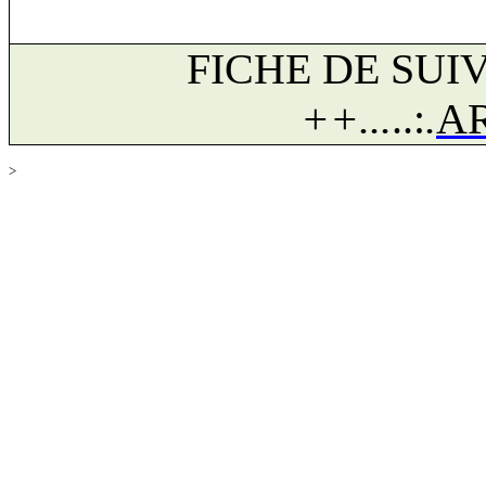
FICHE DE SUI
++...
..
:
.
A
>