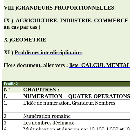
VIII )
GRAN
D
EURS PROPORTIONNE
L
LES
IX )
AGRI
C
ULTURE. IN
D
USTRIE. COMMERCE
au cas par cas )
X )
GEOMETRIE
XI )
Problèmes interdisciplinaires
Hors document, aller vers :
liste
CALCUL MENTAL
Feuille 2
N°
CHAPITRES
:
I.
NUMERATION – QUATRE OPERATION
1.
L’idée de numération. Grandeur. Nombres
2.
Numération romaine
3.
Les nombres d
é
cimaux
4.
Multiplication et division par 1
0
, 100, 1 000 et 1