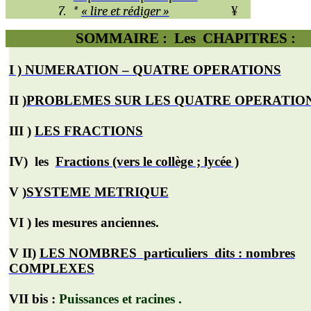
7.
*
« lire et r
é
diger »
¥
SOMMAIRE
:
Les
CHAPITRES :
I )
NUMERATION – QUATRE OPERAT
I
ONS
II )
PROBLEMES
S
UR LES QUATRE OPERATIO
III )
LES FRA
C
T
I
O
NS
IV)
les
Fractions (vers le collège ;
lycée )
V )
SYSTEME
M
ETRIQUE
VI )
les mesures anciennes.
V II)
LES NOMBRES
particuliers
dits : nombres
COMPLEX
E
S
VII bis :
Puissances et
racines .