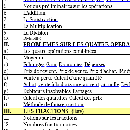
5.
Notions préliminaires sur les opérations
6.
L’Additi
o
n
7.
L
a Soustraction
8.
La Multiplication
9.
La Division
10.
Divisi
b
ilité
II.
PROBLEMES SUR LES QUATRE OPERA
a)
Les quatre opératio
n
s combinées
b)
Moye
n
ne
c)
Echanges
.
Gain
.
Economies
.
Dépenses
d)
Prix de rev
i
ent
.
Prix de vente
.
Prix d’achat
.
Béné
e)
Vente à perte
.
Calcul d’une quantité
f)
Achat, vente à la douzaine, au cent, au mille
.
Déc
g)
Débiteur
s
insolvables.
Partages
h)
Calcul des quantités.
Calcul
des
p
rix
i)
Méthode de f
a
usse position
III.
LES FRACTIONS
(
lis
t
e)
11.
Notions s
u
r
les f
r
a
c
t
i
on
s
12.
Nombres
fraction
n
a
ires