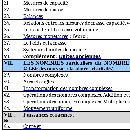
31.
Mesure
s
de c
a
paci
t
é
32.
Mesures de masse
33.
Balances
34.
Relations entre
les mesures de masse, capacité,
35.
La densité
et
La m
a
sse volumi
q
ue
36.
Mesures m
o
nétaires
( l’euro
)
37.
Le Poids et la masse
38.
Systèmes d’unités de mesure
VI.
Complément :
Unités anciennes
VII.
LES NOMBRES particuliers
dit
NOMBRE
@ Liste des cours sur « la »durée »et activités
)
39.
Nombres
c
o
mpl
e
xes
40.
Ar
c
s
et
a
ngles
41.
Transformation d
e
s
n
omb
r
es c
o
mplexes
42.
Opérations
des nombres complexes.
A
d
d
ition et
43.
Opérations de
s
nombre
s
complexes. Multiplicati
44.
Mouvement uniforme
VII .
Puissances et
racines .
bis
45.
Carré et