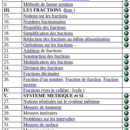
i)
Méthode de fausse position
III.
LES FRACTIONS
(
lis
t
e )
15.
Notions s
u
r
les f
r
a
c
t
i
on
s
16.
Nombres
fraction
n
a
ires
17.
Propriétés des fractions
18.
Simplification des fractions
19.
Réduction des fractions au même dénominateur
20.
Opérations sur les fr
a
ctions
–
21.
Addition
de fractions
22.
Soustraction
d
es fractions
23.
Multiplication des fractions
24.
Division des fractions
25.
Fractions déci
m
ales
26.
Fraction d’un nombre
.
Fractio
n
d
e
f
r
action
.
Fraction
inverse
IV.
Fractions (vers le collège ;
lycée )
V.
SYSTEME METRIQUE et SI
27.
Notions générales sur le sy
s
tème métrique
28.
Mesure
s
de longueur
29.
Mesures itinéraires
30.
Problèmes sur les intervalles
31.
Mesures de su
r
face