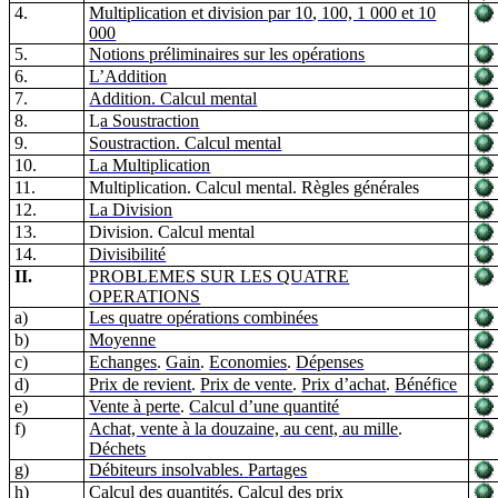
4.
Multiplication et division par 1
0
, 100, 1 000 et 10
000
5.
Notions préliminaires sur les opérations
6.
L’Additi
o
n
7.
Addition. Calcul mental
8.
L
a Soustraction
9.
Soustraction. Calcul mental
10.
La Multiplication
11.
Multiplication. Calcul mental. Règles générales
12.
La Division
13.
Division. Calcul mental
14.
Divisi
b
ilité
II.
PROBLEMES SUR LES QUATRE
OPERATIONS
a)
Les quatre opératio
n
s combinées
b)
Moye
n
ne
c)
Echanges
.
Gain
.
Economies
.
Dépenses
d)
Prix de revient
.
Prix de vente
.
Prix d’achat
.
Bénéfice
e)
Vente à perte
.
Calcul d’une quantité
f)
Achat, vente à la douzaine, au cent, au mille
.
Déchets
g)
Débiteurs insolvables.
Partages
h)
Calcul des quantités.
Calcul des prix