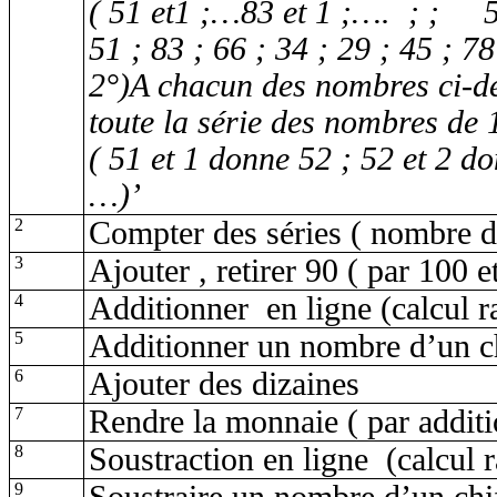
( 51
et1 ;…83 et 1 ;…. ; ;
51 ; 83 ; 66 ; 34 ; 29 ; 45 ; 78
2°
)A
chacun des nombres ci-de
toute la série des nombres de 
( 51 et 1 donne 52 ; 52 et 2 do
…)’
2
Compter des séries
( nombre
d
3
Ajouter ,
retirer 90 ( par 100 e
4
Additionner
en ligne (calcul r
5
Additionner un nombre d’un ch
6
Ajouter des dizaines
7
Rendre la monnaie
( par
additi
8
Soustraction en ligne
(calcul 
9