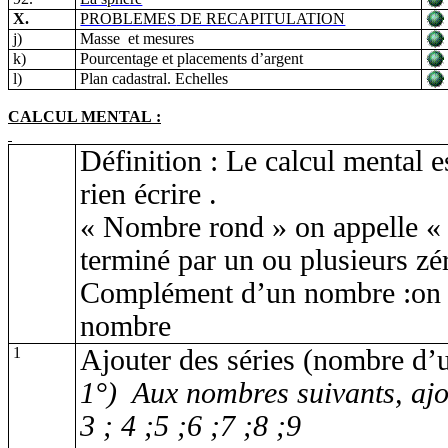
X.
PROBLEME
S
DE RECAPITULATION
j)
Masse
et mesures
k)
Pourcentage et placements d’argent
l)
Plan cadastral. Echelles
CALCUL MENTAL :
Définition : Le calcul mental es
rien
écrire .
« Nombre rond » on appelle «
terminé par un ou plusieurs zé
Complément d’un nombre
:on
nombre
1
Ajouter des séries (nombre d’u
1°)
Aux nombres suivants, ajout
3 ; 4
;5
;6 ;7 ;8 ;9