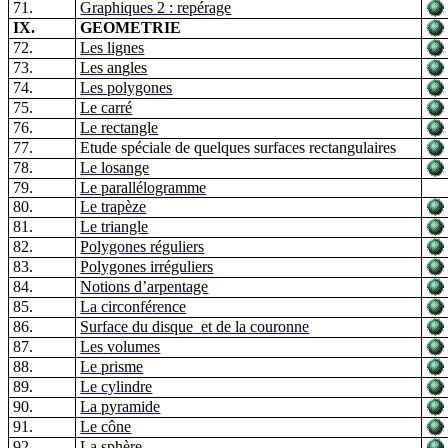
71.
Graphiques 2 : repérage
IX.
GEOMETRIE
72.
Les
l
ignes
73.
Les an
g
les
74.
Les p
o
lygones
75.
Le carré
76.
Le r
e
ctangle
77.
Etude spéciale de quelques surfaces rectangulaires
78.
Le losange
79.
Le parallélogramme
80.
Le trapèze
81.
Le triangle
82.
Polygones réguliers
83.
Polygones irréguliers
84.
Notions d’arpentage
85.
La circonf
é
rence
86.
Surface du disque
e
t de la couronne
87.
Les
volumes
88.
Le prisme
89.
Le cylindre
90.
La p
y
ramide
91.
Le cône
92.
La sphère