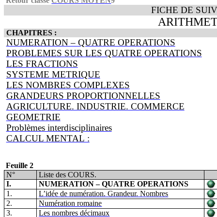
Retour classe
COURS MOYEN
9
FICHE DE SUIV
ARITHMETI
CHAPITRES
:
NUMERATION – QUATRE OPERATIONS
PROBLEMES SUR LES QUATRE OPERATIONS
LES FRACTIONS
SYSTEME METRIQUE
LES NOMBRES COMPLEXES
GRANDEURS PROPORTIONNELLES
AGRICULTURE. INDUSTRIE. COMMERCE
GEOMETRIE
Problèmes interdisciplinaires
CALCUL MENTAL :
Feuille 2
N°
Liste des COURS.
I.
NUMERATION – QUATRE OPERATIONS
1.
L’idée de numération. Grandeur. Nombres
2.
Numération romaine
3.
Les nombres décimaux