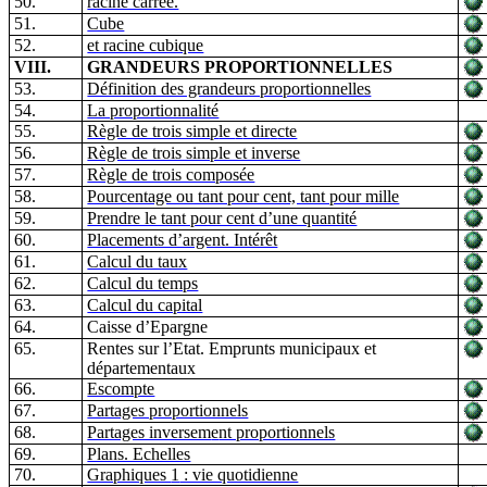
50.
racine carrée.
51.
Cube
52.
et racine cubique
VIII.
GRANDEURS PROPORTIONNELLES
53.
Définition des grandeurs proportionnelles
54.
La proportionnalité
55.
Règle de trois sim
p
le
e
t dir
e
cte
56.
Règle de trois simple et inverse
57.
Règle de trois composée
58.
Pourcentage ou tant pour cent, tant pour mille
59.
Prendre le tant pour cent d’une quantité
60.
Placements d’argent. Intérêt
61.
Calcul du taux
62.
Calcul du temps
63.
Calcul du capital
64.
Caisse d’Epargne
65.
Rentes sur l’Etat. Emprunts municipaux et
départementaux
66.
Escompte
67.
Partages proportionnels
68.
Partages inversem
e
nt proportionnels
69.
Plans. Echelles
70.
Graphiques
1
: vie quotidienne