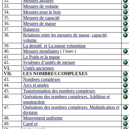
32.
Mesures agraires
33.
Mesures de volu
m
e
34.
Mesures po
u
r le
b
ois
35.
Mesure
s
de c
a
paci
t
é
36.
Mesures de masse
37.
Balances
38.
Relations entre
les mesures de masse, capacité,
volume
39.
La densité
et
La m
a
sse volumi
q
ue
40.
Mesures m
o
nétaires
( l’euro
)
41.
Le Poids et la masse
42.
Systèmes d’unités de mesure
VI.
Unités anciennes
VII.
LES NOMBRES COMPLEXES
43.
Nombres
c
o
mpl
e
xes
44.
Ar
c
s
et
a
ngles
45.
Transformation d
e
s
n
omb
r
es c
o
mplexes
46.
Opérations
des nombres complexes.
A
d
d
ition et
soustraction
47.
Opérations de
s
nombre
s
complexes. Multiplication et
division
48.
Mouvement uniforme
49.
Carré et