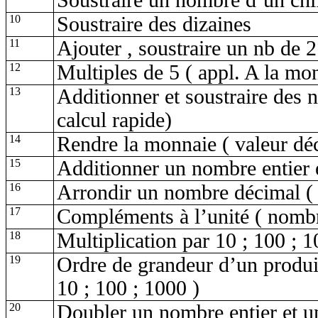
Soustraire un nombre d’un chi
10
Soustraire des dizaines
11
Ajouter ,
soustraire un nb de 2
12
Multiples de 5
( appl
. A la mo
13
Additionner et soustraire des
calcul
rapide)
14
Rendre la monnaie
( valeur
déc
15
Additionner un nombre entier
16
Arrondir un nombre décimal
(
17
Compléments à l’unité
( nomb
18
Multiplication par 10 ; 100 ; 
19
Ordre de grandeur d’un produ
10 ; 100 ; 1000 )
20
Doubler un nombre entier et u