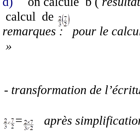
d)
on calcule
b
(
résulta
calcul
de
remarques
:
pour le calcu
»
- transformation de l’écrit
=
après simplificatio