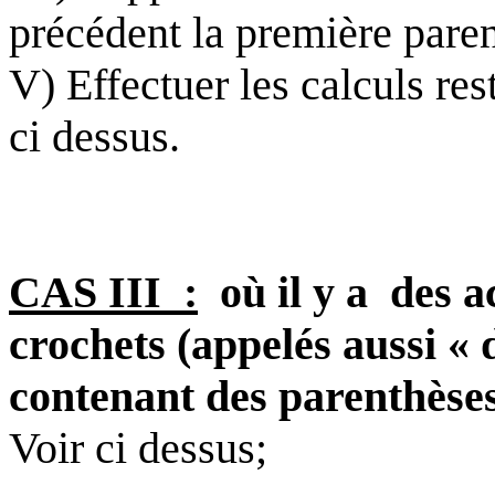
précédent la première pare
V) Effectuer les calculs
res
ci dessus
.
CAS
III
:
où il y a
des a
crochets (appelés aussi « 
contenant des parenthèses
Voir
ci dessus
;