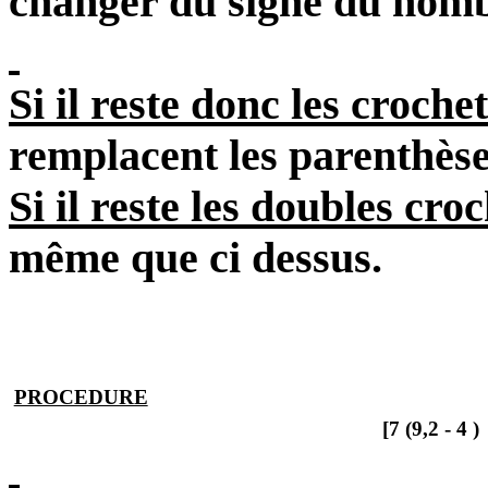
changer du signe du nomb
Si il reste donc les croche
remplacent les parenthès
Si il reste les doubles cro
même que
ci dessus
.
PROCEDURE
[7 (9,2 -
4 )