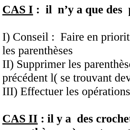
CAS I
:
il
n’y a que des
I) Conseil
:
Faire
en priori
les parenthèses
II) Supprimer les parenthè
précédent
l(
se trouvant dev
III) Effectuer les opération
CAS II
: il y a
des croche