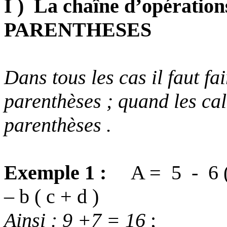
I )
La chaîne d’opération
PARENTHESES
Dans tous les cas il faut fa
parenthèses ; quand les ca
parenthèses .
Exemple 1 :
A =
5
-
6
– b
( c + d )
Ainsi : 9 +7 = 16
;