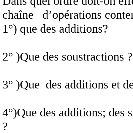
Dans quel ordre doit-on eff
chaîne
d’opérations conte
1°) que des additions?
2
° )Que
des soustractions ?
3
° )Que
des additions et d
4°
)Que
des additions; des s
?