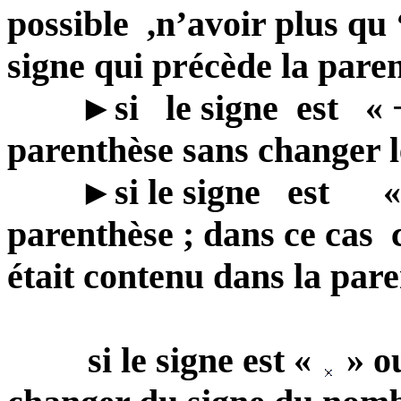
possible
,n’avoir
plus
qu
signe qui précède la paren
►
si
le signe
est
« 
parenthèse sans changer l
►
si le signe
est
«
parenthèse ; dans ce cas
était contenu dans la par
si
le signe est «
» ou