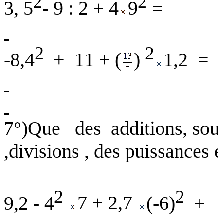
2
2
3, 5
- 9 : 2 + 4
9
=
2
2
-8,4
+
11 + (
)
1,2
=
7°
)Que
des
additions, sou
,divisions , des puissances 
2
2
9,2 - 4
7 + 2,7
(-6)
+