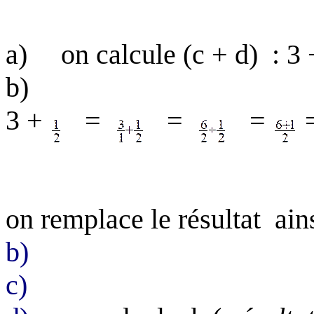
a)
on calcule (c + d
) :
3 
b)
3 +
=
=
=
on
remplace le résultat ain
b)
c)