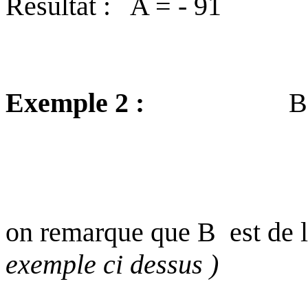
Résultat :
A = - 91
Exemple 2 :
B
on remarque que B
est de 
exemple
ci dessus
)