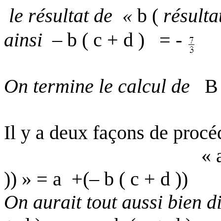
le résultat de «
b
(
résulta
ainsi
– b
( c
+ d )
= -
On termine le calcul de
B
Il y a deux façons de procé
« 
)) » = a
+(– b ( c + d ))
On aurait tout aussi bien 