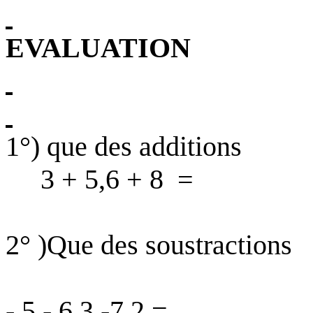
EVALUATION
1°) que des additions
3 + 5,6 + 8
=
2
° )Que
des soustractions
- 5 - 6,3 -7,2 =