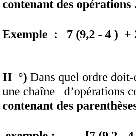
contenant des opérations 
Exemple
:
7 (9,2 - 4 )
+ 
II
°)
Dans quel ordre doit-
une chaîne
d’opérations c
contenant des parenthèses
.exemple :
[7 (9,2 -
4