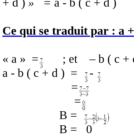
+ d )
»
=
a -
b ( c + d )
Ce qui se traduit par : a 
« a »
=
; et
– b
( c
+ 
a - b
( c
+ d ) =
-
=
=
B =
B =
0