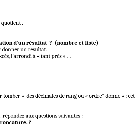
 quotient .
mation d’un
résultat
?
(
nombre
et liste)
r donner un résultat.
cès, l’arrondi à « tant prés » .
.
er tomber »
des décimales de rang ou « ordre* donné » ; cet
.......répondez aux questions suivantes :
roncature. ?