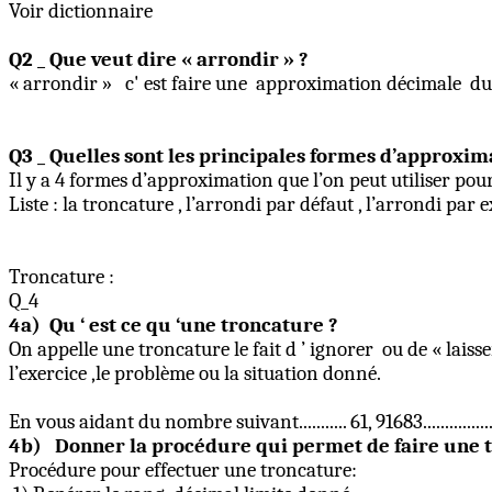
Voir dictionnaire
Q2 _ Que veut dire « arrondir » ?
« arrondir »
c' est
faire une
approximation décimale
du
Q3 _ Quelles sont les principales formes d’approxi
Il y a 4 formes d’approximation que l’on peut utiliser pou
Liste : la
troncature ,
l’arrondi par défaut , l’arrondi par ex
Troncature :
Q_4
4a)
Qu
‘ est ce
qu
‘une troncature ?
On appelle une troncature le fait
d ’
ignorer
ou de « laiss
l’exercice ,le problème ou la situation donné.
En vous aidant du nombre suivant........... 61, 91683...........
4b)
Donner la procédure qui permet de faire une t
Procédure pour effectuer une troncature: