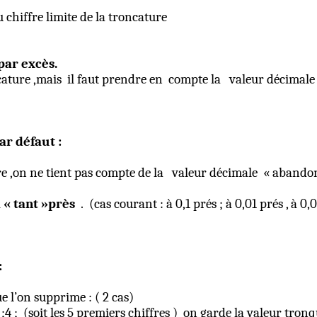
 chiffre limite de la troncature
par excès.
ature ,mais
il faut prendre en
compte la
valeur décimale
ar défaut :
e ,
on
ne tient pas compte de la
valeur décimale
« abandon
 « tant »près
.
(cas courant : à 0,1 prés ; à 0,01
prés ,
à 0,0
:
ue l’on supprime :
( 2
cas)
;4 ;
(soit les 5 premiers chiffres )
on garde la valeur tronq