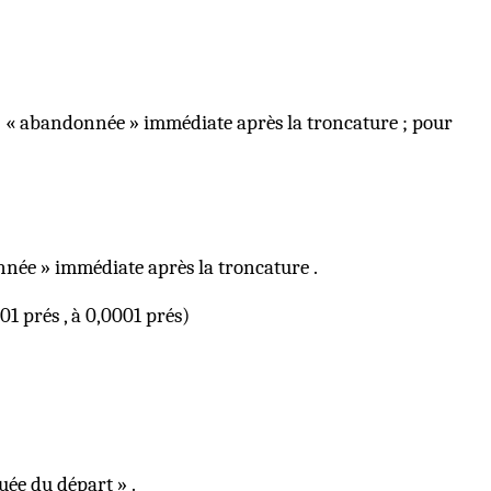
« abandonnée » immédiate après la troncature ; pour
née » immédiate après la troncature .
01 prés , à 0,0001 prés)
uée du départ » .