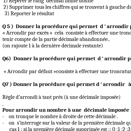
1) Repérer le rang
décimal limite donné
2) Supprimer tous les chiffres qui se trouvent à gauche du
3) Reporter le résultat
Q
5 )
Donner la procédure qui permet
d ‘ arrondir 
« Arrondir par excès »
cela
consiste à effectuer une
tronc
tenir compte de la partie décimale abandonnée..
(
on
rajoute 1 à la dernière décimale restante)
Q6)
Donner la procédure qui permet
d ‘ arrondir p
« Arrondir par défaut »consiste à effectuer une
troncatur
Q7 )
Donner la procédure qui permet d ‘ arrondir à
Règle d’arrondi à tant prés (à une décimale imposée)
Pour arrondir un nombre à une
décimale imposée 
-
on tronque le nombre à droite de cette
décimale .
-
on
s’interroge sur la valeur de la première décimale q
cas 1 : si la première décimale supprimée est :: 0 ;1 ;2 ;3 