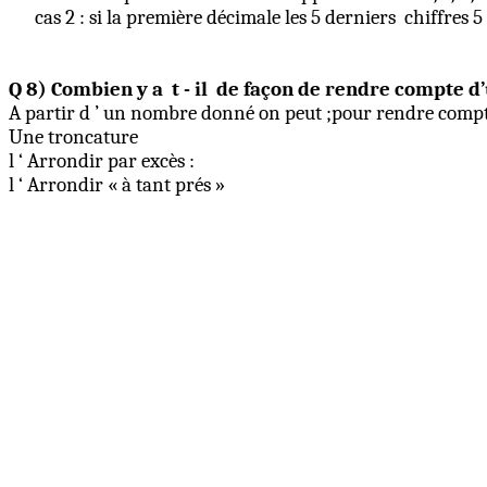
cas 2 : si la première décimale les 5 derniers
chiffres 5 
Q 8) Combien y a
t -
il
de façon de rendre compte d’u
A partir
d ’
un nombre donné on peut ;pour rendre compte d
Une troncature
l
‘ Arrondir par excès :
l
‘ Arrondir « à tant prés »