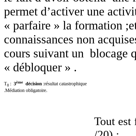
permet d’activer une activi
« parfaire » la formation ;e
connaissances non acquises
cours suivant un
blocage qu
« débloquer » .
ème
T
:
3
décision
:résultat catastrophique
8
.Médiation obligatoire.
Tout est
/20) :