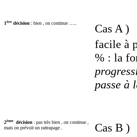
ère
1
décision
: bien , on continue …..
Cas A )
facile à 
% : la f
progress
passe à l
ème
2
décision
: pas très bien , on continue ,
Cas B )
mais on prévoit un rattrapage .