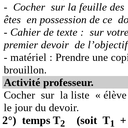
-
Cocher
sur la feuille des
êtes
en possession de ce
do
- Cahier de texte :
sur votre
premier devoir
de l’objecti
- matériel : Prendre une copi
brouillon.
Activité professeur.
Cocher
sur
la liste
« élève 
le jour du devoir.
2°)
temps T
(soit
T
+
2
1