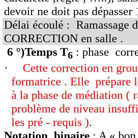
devoir ne doit pas dépasser 1
Délai écoulé :
Ramassage de
CORRECTION en salle .
6 °)Temps T
: phase
corr
6
·
Cette correction en grou
formatrice . Elle
prépare l
à la phase de médiation ( r
problème de niveau insuffi
les pré - requis )
.
Notation
binaire
: A « bon 