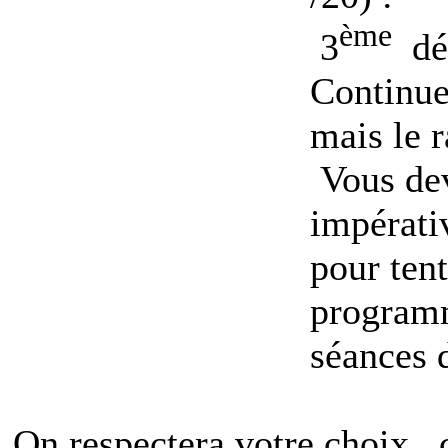
ème
3
dé
Continue
mais le r
Vous de
impérati
pour tente
program
séances 
On respectera votre choix , 