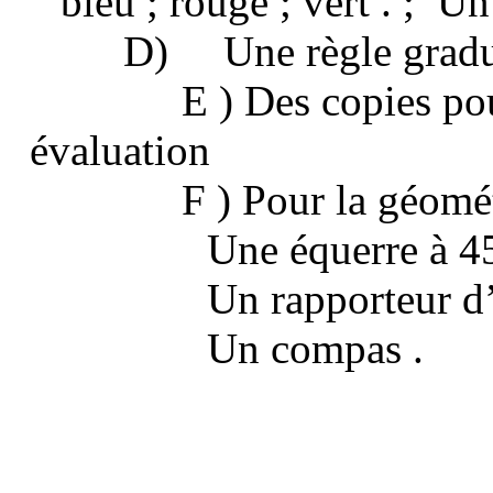
bleu ; rouge ; vert . ;
Un
D)
Une règle grad
E ) Des copies pou
évaluation
F ) Pour la géomét
Une équerre à 45
Un rapporteur d
Un compas .