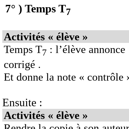
7° ) Temps T
7
Activités « élève »
Temps T
: l’élève annonce
7
corrigé .
Et donne la note « contrôle 
Ensuite :
Activités « élève »
Rendre la copie à son auteur