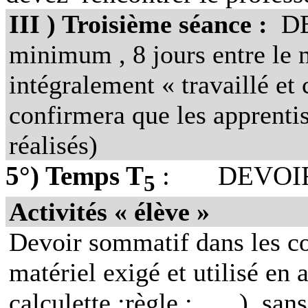
III ) Troisième séance :
DE
minimum , 8 jours entre le
intégralement « travaillé et 
confirmera que les apprenti
réalisés)
5°) Temps T
:
DEVOI
5
Activités « élève »
Devoir sommatif dans les con
matériel exigé et utilisé en 
calculette ;règle ; …..), san